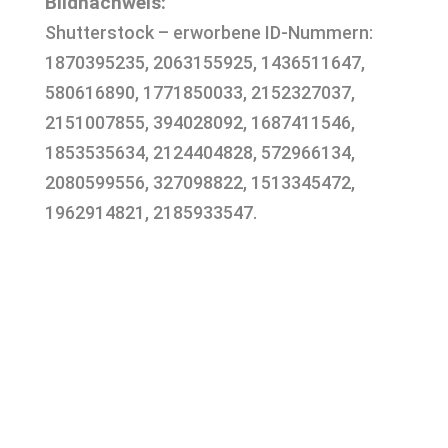
Bildnachweis:
Shutterstock – erworbene ID-Nummern:
1870395235, 2063155925, 1436511647,
580616890, 1771850033, 2152327037,
2151007855, 394028092, 1687411546,
1853535634, 2124404828, 572966134,
2080599556, 327098822, 1513345472,
1962914821, 2185933547.