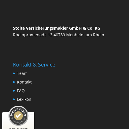
Stolte Versicherungsmakler
GmbH & Co. KG
Rheinpromenade 13 40789 Monheim am Rhein
Kontakt & Service
Kundenbewertungen und Erfahrungen zu
Team
(3 Profile)
Stolte Versicherungsmakler GmbH & Co. KG
Kontakt
SEHR GUT
100%
FAQ
Empfehlungen auf
Lexikon
ProvenExpert.com
4,89 / 5,00
251
956
Bewertungen auf
Bewertungen von 9
ProvenExpert.com
anderen Quellen